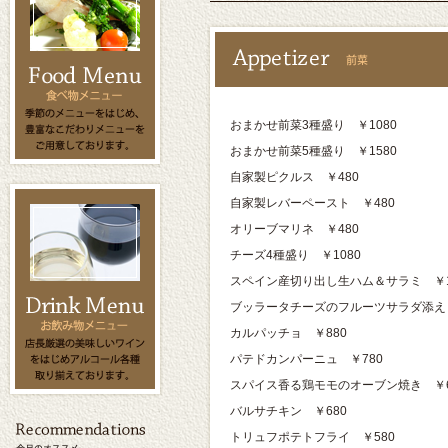
おまかせ前菜3種盛り ￥1080
おまかせ前菜5種盛り ￥1580
自家製ピクルス ￥480
自家製レバーペースト ￥480
オリーブマリネ ￥480
チーズ4種盛り ￥1080
スペイン産切り出し生ハム＆サラミ ￥1
ブッラータチーズのフルーツサラダ添え 
カルパッチョ ￥880
パテドカンパーニュ ￥780
スパイス香る鶏モモのオーブン焼き ￥6
バルサチキン ￥680
トリュフポテトフライ ￥580